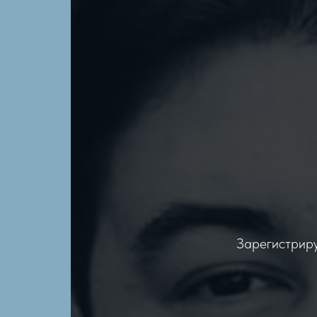
Зарегистриру