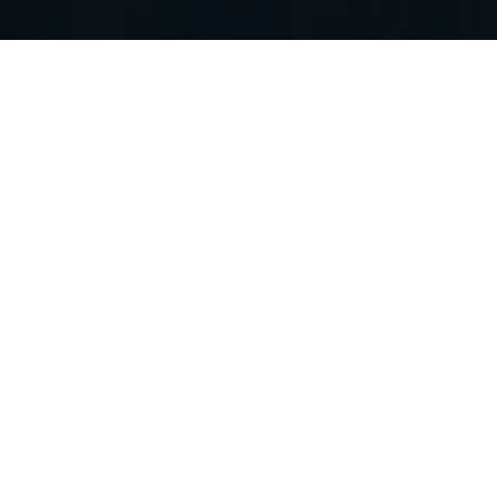
:
, Джорджия,