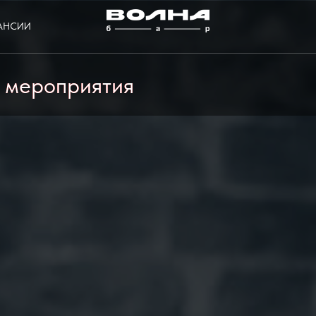
АНСИИ
 мероприятия
 мероприятия